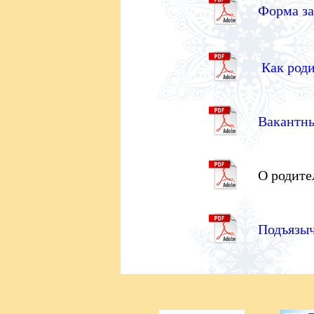
Форма за
Как роди
Вакантны
О родите
Подъязыч