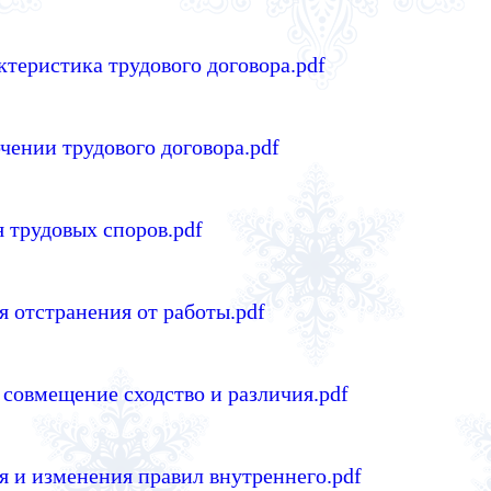
ктеристика трудового договора.pdf
чении трудового договора.pdf
 трудовых споров.pdf
я отстранения от работы.pdf
 совмещение сходство и различия.pdf
я и изменения правил внутреннего.pdf