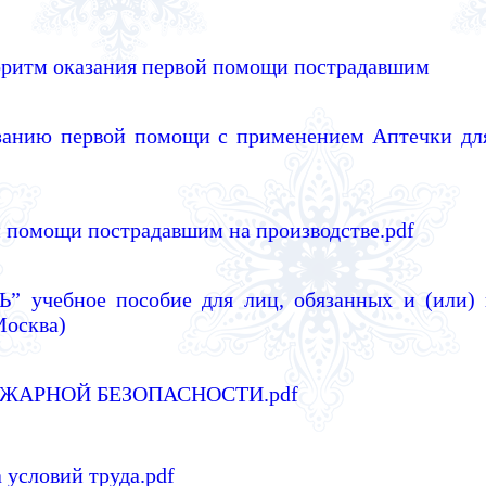
оритм оказания первой помощи пострадавшим
занию первой помощи
с применением Аптечки дл
 помощи пострадавшим на производстве.pdf
учебное пособие для лиц, обязанных и (или) 
Москва)
ЖАРНОЙ БЕЗОПАСНОСТИ.pdf
 условий труда.pdf