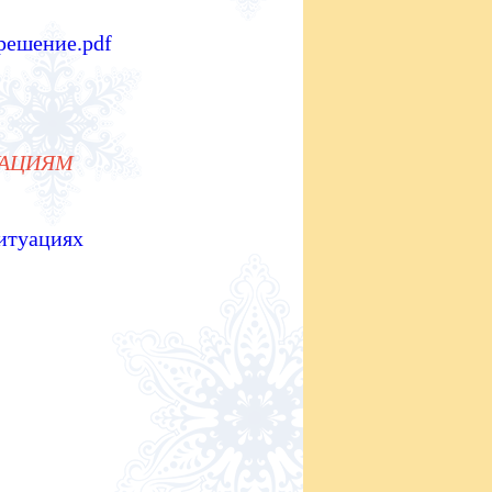
решение.pdf
УАЦИЯМ
итуациях